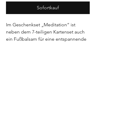
Sofortkauf
Im Geschenkset „Meditation“ ist 
neben dem 7-teiligen Kartenset auch 
ein Fußbalsam für eine entspannende 
Fußmassage sowie ein Lavendel-
Augenkissen enthalten. Das ist dein 
Set für deine Auszeit-Routine. Inkl. 
Versand innerhalb von Deutschland.
Bitte gib den gewünschten 
Stoffmuster-Code für das Augenkissen 
bei der Bestellung mit an.
Die Hülle für das Augenkissen kann 
zusätzlich bestellt werden.
Fußbalsam hier nachbestellen
Tel:
+49 (0) 89-46 13 88 56
|
E-Mail: